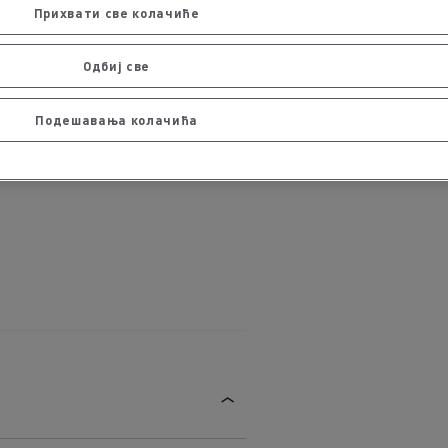
Прихвати све колачиће
Одбиј све
Подешавања колачића