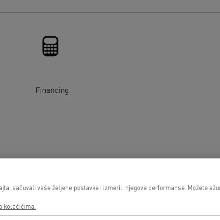
Financing
a, sačuvali vaše željene postavke i izmerili njegove performanse. Možete ažurir
o kolačićima.