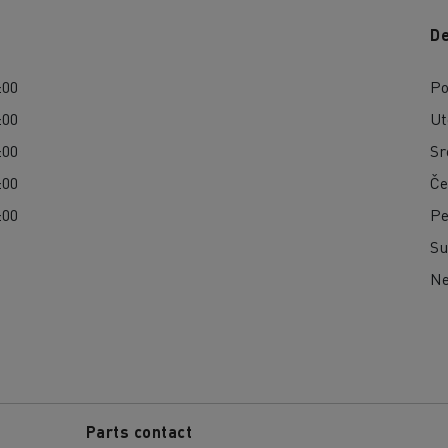
De
:00
Po
:00
Ut
:00
Sr
:00
Če
:00
Pe
Su
Ne
Parts contact