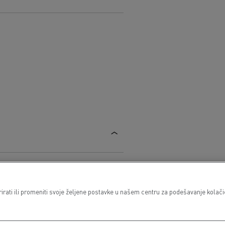
ati ili promeniti svoje željene postavke u našem centru za podešavanje kolačića