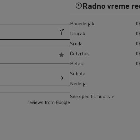
Građevinski materijal na ostrvu Reunion
Radno vreme re
Kako da finansirate električni kamion?
Transport seče u Škotskoj
Infrastrukture za punjenje
Zamrznuti obroci u Španiji
Cena električnih kamiona
Ponedeljak
09
Naša 360° potpuno električna ponuda
Utorak
09
Pouzdanost električnih kamiona
Sreda
09
Četvrtak
09
Petak
09
Subota
Nedelja
See specific hours >
reviews from Google