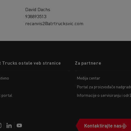
David Dachs
938893513
recanvis2@atrtrucksvic.com
 Trucks ostale veb stranice
Za partnere
tivno
Medija centar
Portal za proizvođače nadgradn
t portal
Informacije o servisiranju i odr
Kontaktirajte nas