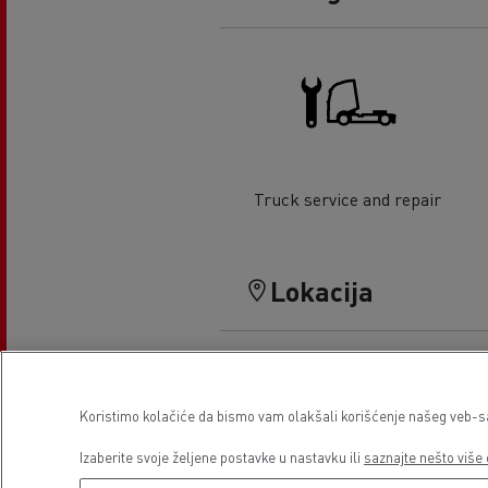
Truck service and repair
Lokacija
Koristimo kolačiće da bismo vam olakšali korišćenje našeg veb-sajt
Izaberite svoje željene postavke u nastavku ili
saznajte nešto više 