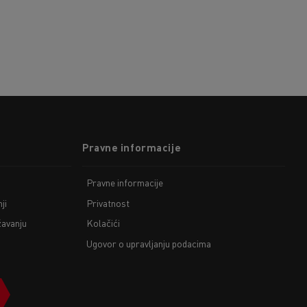
Pravne informacije
Pravne informacije
ji
Privatnost
žavanju
Kolačići
Ugovor o upravljanju podacima