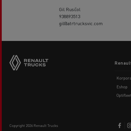
Gil Rusi¦ol
938893513
gil@atrtrucksvic.com
Footer
Renault
menu
Korpora
Eshop
Optiflee
copyright 2026 Renault Trucks