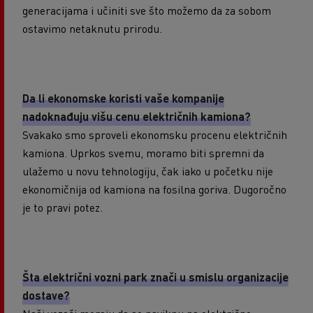
generacijama i učiniti sve što možemo da za sobom
ostavimo netaknutu prirodu.
Da li ekonomske koristi vaše kompanije
nadoknađuju višu cenu električnih kamiona?
Svakako smo sproveli ekonomsku procenu električnih
kamiona. Uprkos svemu, moramo biti spremni da
ulažemo u novu tehnologiju, čak iako u početku nije
ekonomičnija od kamiona na fosilna goriva. Dugoročno
je to pravi potez.
Šta električni vozni park znači u smislu organizacije
dostave?