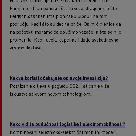
Naši vozači moraju da se naviknu na električne
kamione, ali su ponosni što ih voze, drago im je što
Feldschlösschen ima pionirsku ulogu i na tom
području, kao i što su deo te priče. Osim činjenice da
na početku moramo da obučimo vozače, ništa se nije
promenilo. Kao i uvek, kupcima i dalje svakodnevno
vršimo dostave.
Kakve koristi očekujete od svoje investicije?
Postizanje ciljeva u pogledu CO2. I sticanje više
iskustva sa ovom novom tehnologijom.
Kako vidite budućnost logistike i elektromobilnosti?
Kombinovani železničko-električni mobilni modeli,