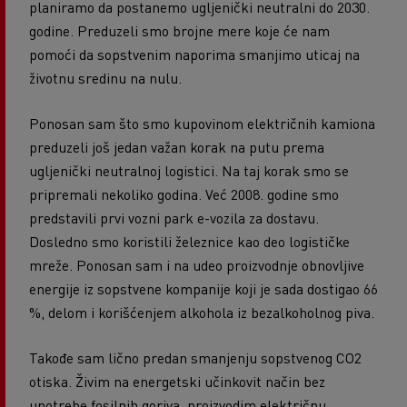
planiramo da postanemo ugljenički neutralni do 2030.
godine. Preduzeli smo brojne mere koje će nam
pomoći da sopstvenim naporima smanjimo uticaj na
životnu sredinu na nulu.
Ponosan sam što smo kupovinom električnih kamiona
preduzeli još jedan važan korak na putu prema
ugljenički neutralnoj logistici. Na taj korak smo se
pripremali nekoliko godina. Već 2008. godine smo
predstavili prvi vozni park e-vozila za dostavu.
Dosledno smo koristili železnice kao deo logističke
mreže. Ponosan sam i na udeo proizvodnje obnovljive
energije iz sopstvene kompanije koji je sada dostigao 66
%, delom i korišćenjem alkohola iz bezalkoholnog piva.
Takođe sam lično predan smanjenju sopstvenog CO2
otiska. Živim na energetski učinkovit način bez
upotrebe fosilnih goriva, proizvodim električnu