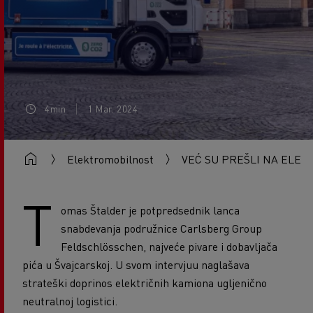
4min
1 Mar. 2024
Elektromobilnost
VEĆ SU PREŠLI NA ELEK
T
omas
Štalder je potpredsednik lanca
snabdevanja podružnice Carlsberg Group
Feldschlösschen, najveće pivare i dobavljača
pića u Švajcarskoj. U svom intervjuu naglašava
strateški doprinos električnih kamiona ugljenično
neutralnoj logistici.