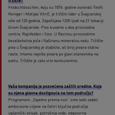
tržište?
Feldschlösschen, koju su 1876. godine osnovali Teofil
Roniger i Matijas Vitrič, je tržišni lider u Švajcarskoj
više od 120 godina. Zapošljava 1200 ljudi na 21 lokaciji
širom Švajcarske. Pivo kuvamo u dva proizvodna
centra: Rajnfelden i Sion. U Rezinsu proizvodimo
bezalkoholna pića i flaširanu mineralnu vodu. Tržište
piva u Švajcarskoj je stabilno, ali broj pivara stalno
raste. Imamo najviše pivara po glavi stanovnika na
svetu. Tržište je zato vrlo konkurentno.
Vaša kompanija je posvećena zaštiti sredine. Koja
su njena glavna dostignuća na tom području?
Programom „Zajedno prema nuli“ smo sebi zadali
ambiciozne ciljeve na četiri ključna područja:
ugljenički otisak, potrošnja vode, odgovorna