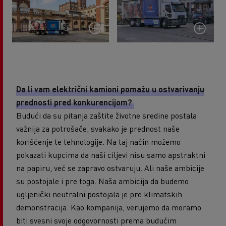
Da li vam električni kamioni pomažu u ostvarivanju
prednosti pred konkurencijom?
Budući da su pitanja zaštite životne sredine postala
važnija za potrošače, svakako je prednost naše
korišćenje te tehnologije. Na taj način možemo
pokazati kupcima da naši ciljevi nisu samo apstraktni
na papiru, već se zapravo ostvaruju. Ali naše ambicije
su postojale i pre toga. Naša ambicija da budemo
ugljenički neutralni postojala je pre klimatskih
demonstracija. Kao kompanija, verujemo da moramo
biti svesni svoje odgovornosti prema budućim