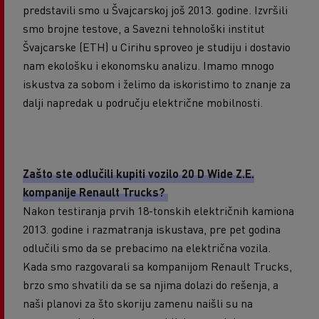
predstavili smo u Švajcarskoj još 2013. godine. Izvršili
smo brojne testove, a Savezni tehnološki institut
Švajcarske (ETH) u Cirihu sproveo je studiju i dostavio
nam ekološku i ekonomsku analizu. Imamo mnogo
iskustva za sobom i želimo da iskoristimo to znanje za
dalji napredak u području električne mobilnosti.
Zašto ste odlučili kupiti vozilo 20 D Wide Z.E.
kompanije Renault Trucks?
Nakon testiranja prvih 18-tonskih električnih kamiona
2013. godine i razmatranja iskustava, pre pet godina
odlučili smo da se prebacimo na električna vozila.
Kada smo razgovarali sa kompanijom Renault Trucks,
brzo smo shvatili da se sa njima dolazi do rešenja, a
naši planovi za što skoriju zamenu naišli su na