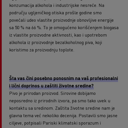
konzumacija alkohola i industrijske nesreće. Na
području ugljeničkog otiska prošle godine smo
povećali udeo vlastite proizvodnje obnovljive energije
sa 50 % na 66 %. To je omogućeno korišćenjem biogasa
iz vlastite proizvodne aktivnosti, kao i upotrebom
alkohola iz proizvodnje bezalkoholnog piva, koji
koristimo za proizvodnju toplote.
Šta vas čini posebno ponosnim na vaš profesionalni
i lični doprinos u zaštiti životne sredine?
Pivo je prirodan proizvod. Sirovine dobijamo
neposredno iz prirodnih izvora, pa smo tako uvek u
kontaktu sa sredinom. Zaštita životne sredine nam je
glavna tema već nekoliko decenija. Postavili smo jasne
ciljeve, potpisali Pariski klimatski sporazum i