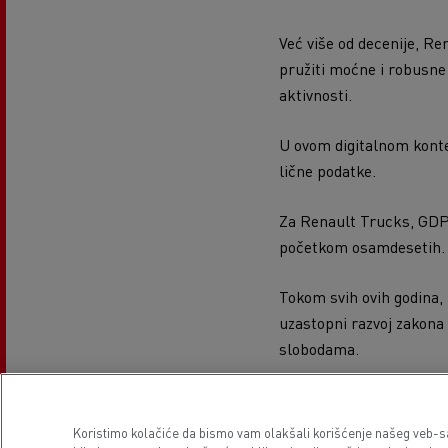
Već više od decenije, 
pružiti moćne i robusn
aktivnosti.
U ovom digitalnom konte
lične podatke.
Za Renault Trucks, GDPR
početkom osamdesetih.
Tokom svih ovih godina,
uzastopni razvoj zakona 
slobodama.
Od 2009. godine, iako ni
obezbeđivanje poštovanja
Koristimo kolačiće da bismo vam olakšali korišćenje našeg veb-saj