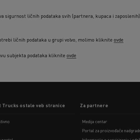
a sigurnost ličnih podataka svih (partnera, kupaca i zaposlenih)
otrebi ličnih podataka u grupi volvo, molimo kliknite
ovde
ravu subjekta podataka kliknite
ovde
 Trucks ostale veb stranice
Za partnere
tivno
Medija centar
Portal za proizvođače nadgradn
t portal
Informacije o servisiranju i odr