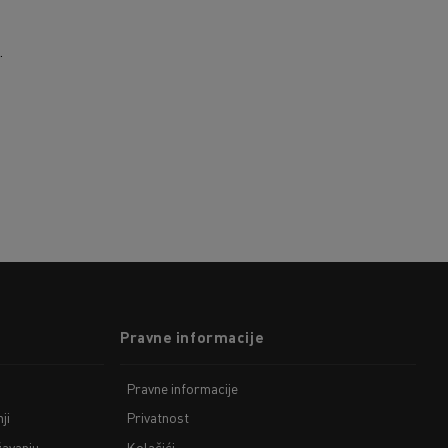
.
Pravne informacije
Pravne informacije
ji
Privatnost
žavanju
Kolačići