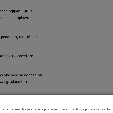
Guerlain
Radovi na održavanju cesta
Grupa Delanchy
Cisterne za čišćenje kanalizacije
hnologijom. Cilj je
Feldschlösschen - Carlsberg
Oprema za lokalne uprave
mizaciju njihovih
Hitne i vatrogasne službe
podataka, uključujući
u procesu započetom
no one koje se odnose na
aka i građanskim
h podataka, odgovornog za
irati ili promeniti svoje željene postavke u našem centru za podešavanje kolači