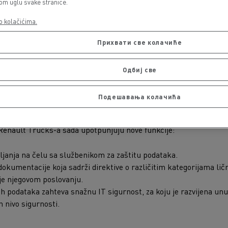
vom uglu svake stranice.
itike Volvo grupe za koju je zaštita ličnih podataka od suštinskog
o kolačićima.
ičnih podataka sastavni je deo IT politike koja je obavezujuća za
Прихвати све колачиће
riložena Internim pravilima).
Одбиј све
zaštiti lične podatke, Renault Trucks već nekoliko godina nastoji
obavljača usluga i podizvođača i obezbeđuje primenu svojih pravila
Подешавања колачића
a 2018.) samo pojačava politiku bezbednosti podataka na koju R
 Renault Trucks-a sada upotpunjuju nove funkcije:
janja na čelu sa službenikom za zaštitu podataka.
dokumentacije koja sadrži direktive o različitim kategorijama lič
je njegovom poslovanju.
nih podataka zahteva snažnu IT sigurnost, za koju je razvijena un
 nivo sigurnosti.