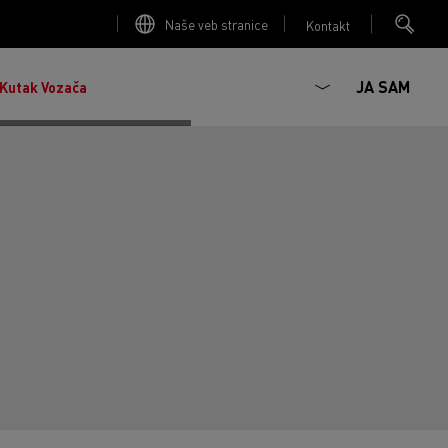
Naše veb stranice
Kontakt
JA SAM
Kutak Vozača
Zemljane radove
T-Selection
Vožnja CNG kamiona
San inženjera
Transport betona
T 01 Racing
Transports Houtch: naši kamioni rade na
Dizajn: revolucija električnih kamiona
prirodni gas
Transport robe
T X-Port
T X-64
Dostupne kamione proverite na veb lokaciji
Used Trucks
Mediacenter