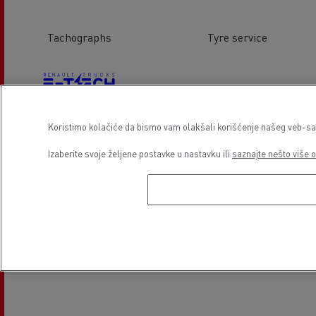
Tachographs
Tyre service
Koristimo kolačiće da bismo vam olakšali korišćenje našeg veb-sajt
Electrical Vehicles
Izaberite svoje željene postavke u nastavku ili
saznajte nešto više o
Lokacija