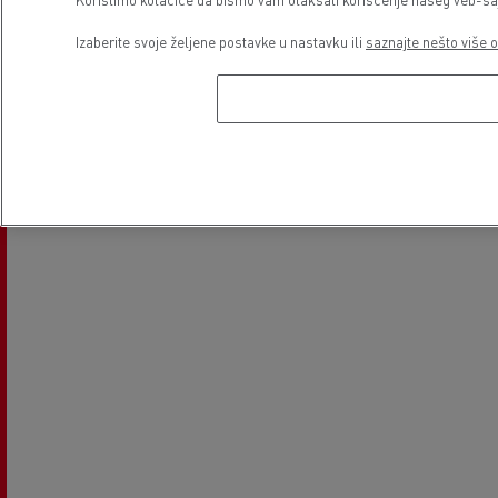
Izaberite svoje željene postavke u nastavku ili
saznajte nešto više o