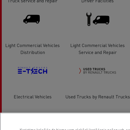
Truck service and repair
Driver Facilities
Light Commercial Vehicles
Light Commercial Vehicles
Distribution
Service and Repair
Electrical Vehicles
Used Trucks by Renault Trucks
Lokacija
Koristimo kolačiće da bismo vam olakšali korišćenje našeg veb-sajt