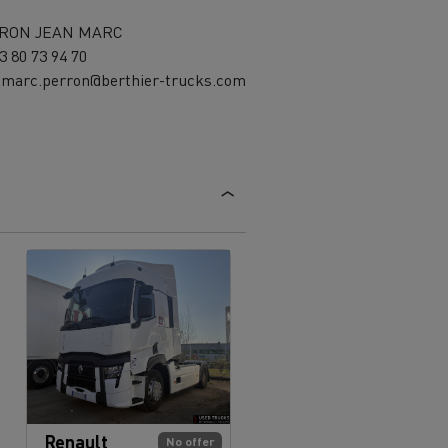
RON JEAN MARC
 3 80 73 94 70
-marc.perron@berthier-trucks.com
Renault
No offer