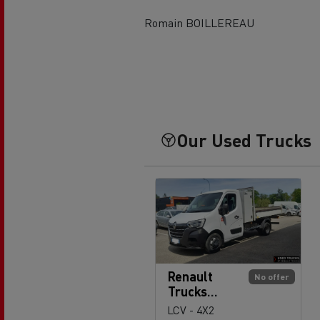
Romain BOILLEREAU
Our Used Trucks
Renault
No offer
Trucks
Master
LCV - 4X2