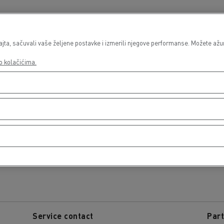
Usluge
De
:30
Ponedeljak
08:00 - 12:00 / 13:30 - 17:30
Po
a, sačuvali vaše željene postavke i izmerili njegove performanse. Možete ažurir
:30
Utorak
08:00 - 12:00 / 13:30 - 17:30
Ut
o kolačićima.
:30
Sreda
08:00 - 12:00 / 13:30 - 17:30
Sr
:30
Četvrtak
08:00 - 12:00 / 13:30 - 17:30
Če
:30
Petak
08:00 - 12:00 / 13:30 - 17:30
Pe
Subota
-
Su
Nedelja
-
Ne
Service contact
Part