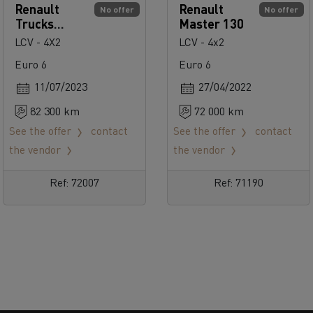
Renault
Renault
No offer
No offer
Trucks
Master 130
Trafic 150
LCV - 4X2
LCV - 4x2
Euro 6
Euro 6
11/07/2023
27/04/2022
82 300 km
72 000 km
See the offer
contact
See the offer
contact
the vendor
the vendor
Ref: 72007
Ref: 71190