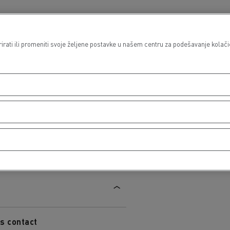
lovi
nedeljak
08:00 - 12:00 / 13:30 - 17:30
ati ili promeniti svoje željene postavke u našem centru za podešavanje kolačića
orak
08:00 - 12:00 / 13:30 - 17:30
eda
08:00 - 12:00 / 13:30 - 17:30
tvrtak
08:00 - 12:00 / 13:30 - 17:30
tak
08:00 - 12:00 / 13:30 - 17:30
bota
-
delja
-
s contact