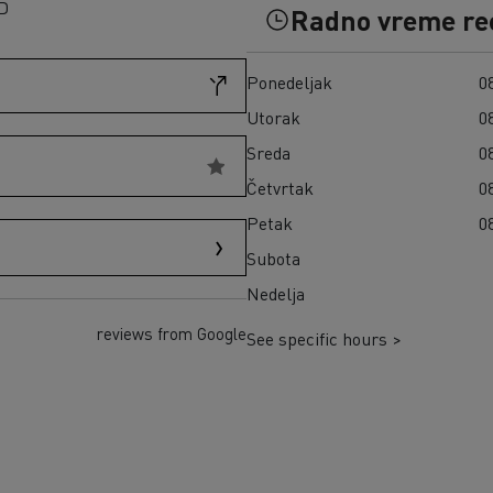
Građevinski materijal na ostrvu Reunion
D
Radno vreme re
Kako da finansirate električni kamion?
Transport seče u Škotskoj
Infrastrukture za punjenje
Zamrznuti obroci u Španiji
Cena električnih kamiona
Ponedeljak
08
Naša 360° potpuno električna ponuda
Utorak
08
Pouzdanost električnih kamiona
Sreda
08
Četvrtak
08
Petak
08
Subota
Nedelja
reviews from Google
See specific hours >