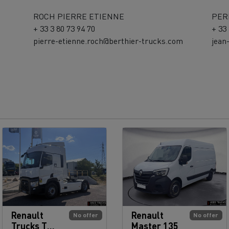
ROCH PIERRE ETIENNE
PER
+ 33 3 80 73 94 70
+ 33
pierre-etienne.roch@berthier-trucks.com
jean
Renault
Renault
No offer
No offer
Trucks T
Master 135