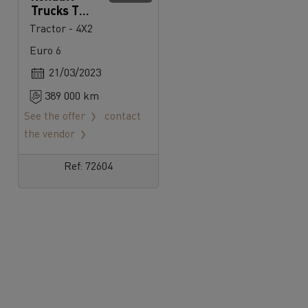
Trucks T
480
Tractor - 4X2
Euro 6
21/03/2023
389 000 km
See the offer
contact
the vendor
Ref: 72604