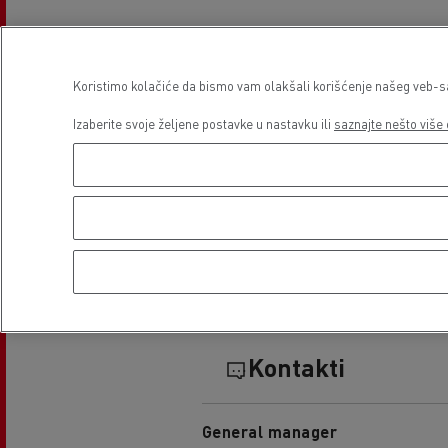
Prodaja
Ponedeljak
08:00 - 12:00 / 13:30 - 17
Koristimo kolačiće da bismo vam olakšali korišćenje našeg veb-sajt
Utorak
08:00 - 12:00 / 13:30 - 17
Izaberite svoje željene postavke u nastavku ili
saznajte nešto više 
Sreda
08:00 - 12:00 / 13:30 - 17
Četvrtak
08:00 - 12:00 / 13:30 - 17
Petak
08:00 - 12:00 / 13:30 - 17
Subota
-
Nedelja
-
Kontakti
General manager