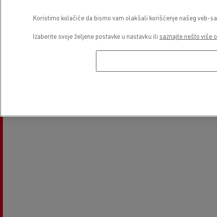
Koristimo kolačiće da bismo vam olakšali korišćenje našeg veb-sajt
Electrical Vehicles
Used Trucks by Renault Trucks
Izaberite svoje željene postavke u nastavku ili
saznajte nešto više o
Lokacija