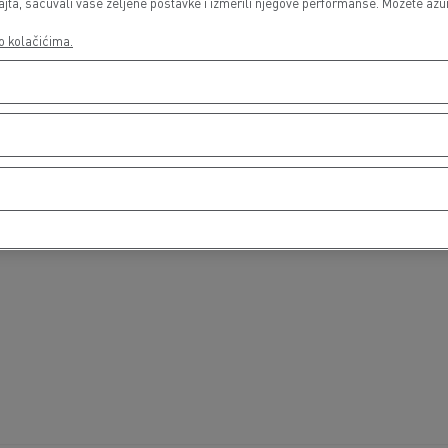
a, sačuvali vaše željene postavke i izmerili njegove performanse. Možete ažurir
o kolačićima.