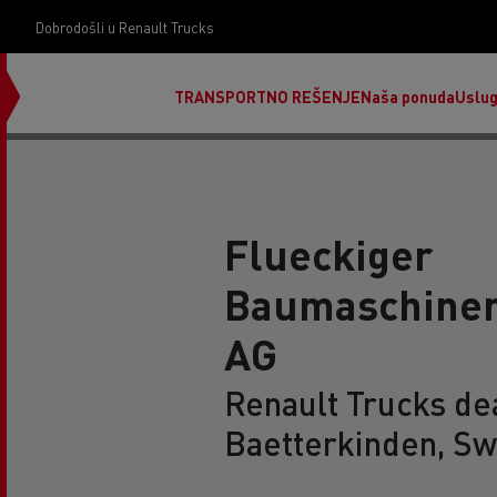
Dobrodošli u Renault Trucks
TRANSPORTNO REŠENJE
Naša ponuda
Uslu
Flueckiger
Baumaschinen
AG
Renault Trucks dea
Baetterkinden, Sw