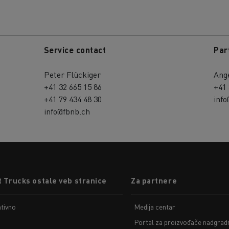
Service contact
Par
Peter Flückiger
Ange
+41 32 665 15 86
+41 
+41 79 434 48 30
inf
info@fbnb.ch
 Trucks ostale veb stranice
Za partnere
tivno
Medija centar
Portal za proizvođače nadgradn