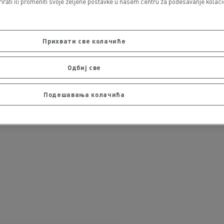
ati ili promeniti svoje željene postavke u našem centru za podešavanje kolačića
Прихвати све колачиће
Одбиј све
Подешавања колачића