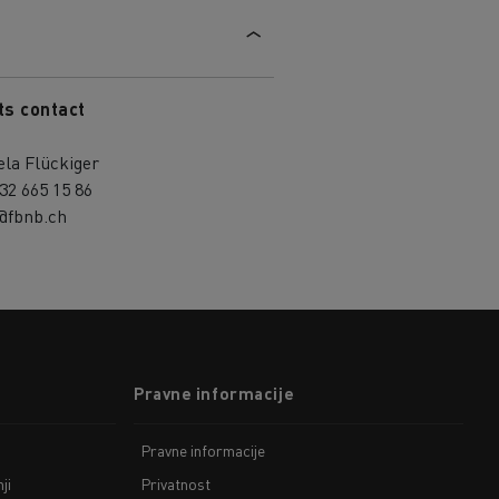
ts contact
la Flückiger
32 665 15 86
o@fbnb.ch
Pravne informacije
Pravne informacije
ji
Privatnost