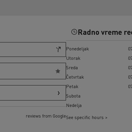
Građevinski materijal na ostrvu Reunion
Kako da finansirate električni kamion?
Transport seče u Škotskoj
Infrastrukture za punjenje
Zamrznuti obroci u Španiji
Cena električnih kamiona
Naša 360° potpuno električna ponuda
Radno vreme re
Pouzdanost električnih kamiona
Ponedeljak
07
Utorak
07
Sreda
07
Četvrtak
07
Petak
07
Subota
Nedelja
reviews from Google
See specific hours >