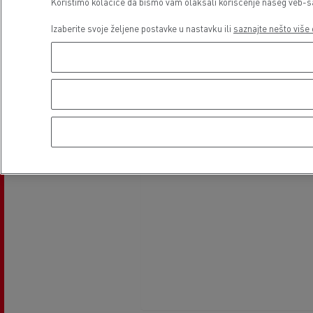
Koristimo kolačiće da bismo vam olakšali korišćenje našeg veb-sajt
Izaberite svoje željene postavke u nastavku ili
saznajte nešto više 