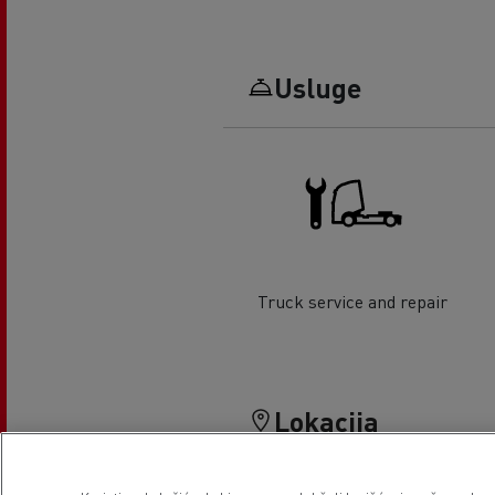
Usluge
Truck service and repair
Lokacija