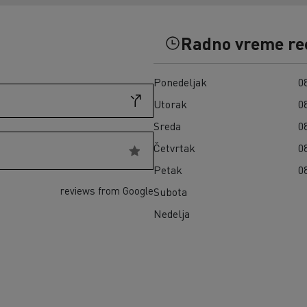
Građevinski materijal na ostrvu Reunion
Kako da finansirate električni kamion?
Transport seče u Škotskoj
Infrastrukture za punjenje
Zamrznuti obroci u Španiji
Radno vreme re
Cena električnih kamiona
Naša 360° potpuno električna ponuda
Ponedeljak
08
Pouzdanost električnih kamiona
Utorak
08
Sreda
08
Četvrtak
08
Petak
08
reviews from Google
Subota
Nedelja