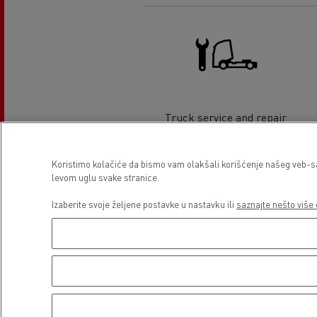
Truck service and repair
Koristimo kolačiće da bismo vam olakšali korišćenje našeg veb-sajt
levom uglu svake stranice.
Lokacija
Izaberite svoje željene postavke u nastavku ili
saznajte nešto više 