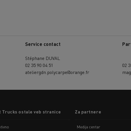
Service contact
Par
Stéphane DUVAL
02 35 90 04 51
02 3
ateliergdn.polycarpe@orange.fr
mag
 Trucks ostale veb stranice
Za partnere
tivno
Medija centar