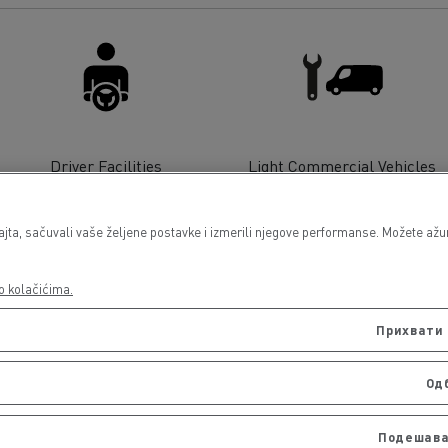
Driver Facilities
Light Commercial Vehicles
Service and Repair
a, sačuvali vaše željene postavke i izmerili njegove performanse. Možete ažurir
o kolačićima.
Прихвати 
Од
Подешава