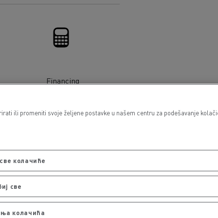
Financing
ati ili promeniti svoje željene postavke u našem centru za podešavanje kolačića
све колачиће
биј све
ња колачића