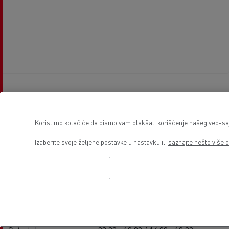
Radno vreme ustanove
Koristimo kolačiće da bismo vam olakšali korišćenje našeg veb-sajt
Izaberite svoje željene postavke u nastavku ili
saznajte nešto više o
Prodaja
Ponedeljak
08:00 - 12:00 / 14:00 - 18:00
Utorak
08:00 - 12:00 / 14:00 - 18:00
Sreda
08:00 - 12:00 / 14:00 - 18:00