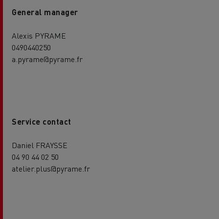
General manager
Alexis PYRAME
0490440250
a.pyrame@pyrame.fr
Service contact
Daniel FRAYSSE
04 90 44 02 50
atelier.plus@pyrame.fr