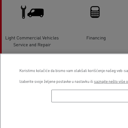
Light Commercial Vehicles
Financing
Service and Repair
Lokacija
Koristimo kolačiće da bismo vam olakšali korišćenje našeg veb-sajt
Izaberite svoje željene postavke u nastavku ili
saznajte nešto više o