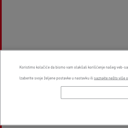
Koristimo kolačiće da bismo vam olakšali korišćenje našeg veb-sajt
Izaberite svoje željene postavke u nastavku ili
saznajte nešto više o