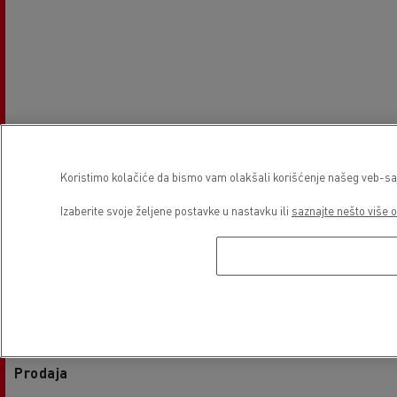
Koristimo kolačiće da bismo vam olakšali korišćenje našeg veb-sajt
Izaberite svoje željene postavke u nastavku ili
saznajte nešto više o
Radno vreme ustanove
Prodaja