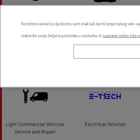
Tyre service
Glass Replacement
Koristimo kolačiće da bismo vam olakšali korišćenje našeg veb-sajt
Izaberite svoje željene postavke u nastavku ili
saznajte nešto više o
Air conditionning
Light Commercial Vehicles
Distribution
Light Commercial Vehicles
Electrical Vehicles
Service and Repair