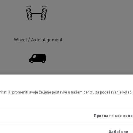
Wheel / Axle alignment
Light Commercial Vehicles
Distribution
ati ili promeniti svoje željene postavke u našem centru za podešavanje kolačića
Прихвати све кол
Одбиј све