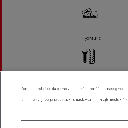
Hydraulic
Tyre service
Koristimo kolačiće da bismo vam olakšali korišćenje našeg veb-sajt
Izaberite svoje željene postavke u nastavku ili
saznajte nešto više 