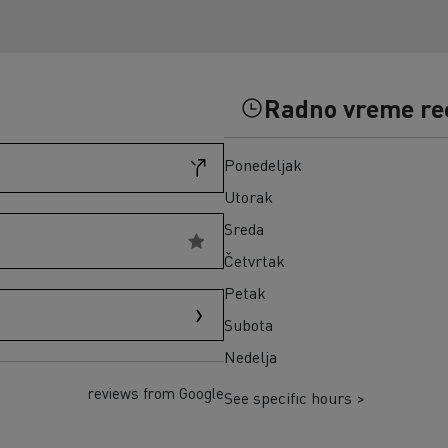
Građevinski materijal na ostrvu Reunion
Kako da finansirate električni kamion?
Transport seče u Škotskoj
Infrastrukture za punjenje
Zamrznuti obroci u Španiji
Cena električnih kamiona
Naša 360° potpuno električna ponuda
Radno vreme re
Pouzdanost električnih kamiona
Ponedeljak
Utorak
Sreda
Četvrtak
Petak
Subota
Nedelja
reviews from Google
See specific hours >