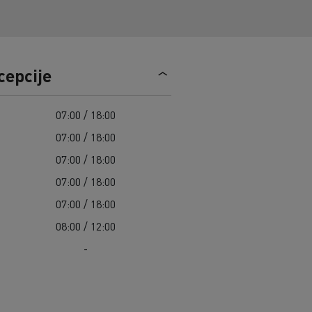
Guerlain
Radovi na održavanju cesta
Grupa Delanchy
Cisterne za čišćenje kanalizacije
Feldschlösschen - Carlsberg
Oprema za lokalne uprave
Hitne i vatrogasne službe
cepcije
07:00 / 18:00
07:00 / 18:00
07:00 / 18:00
07:00 / 18:00
07:00 / 18:00
08:00 / 12:00
-