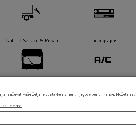
Tail Lift Service & Repair
Tachographs
Glass Replacement
Air conditionning
a, sačuvali vaše željene postavke i izmerili njegove performanse. Možete ažurir
o kolačićima.