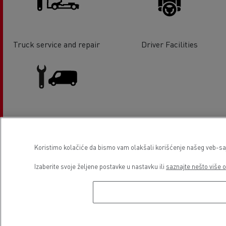
Truck service and repair
Driver Facilities
Light Commercial Vehicles
Service and Repair
Koristimo kolačiće da bismo vam olakšali korišćenje našeg veb-sajt
Izaberite svoje željene postavke u nastavku ili
saznajte nešto više o
Lokacija