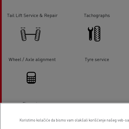
Tail Lift Service & Repair
Tachographs
Wheel / Axle alignment
Tyre service
Financing
Koristimo kolačiće da bismo vam olakšali korišćenje našeg veb-sajt
Lokacija