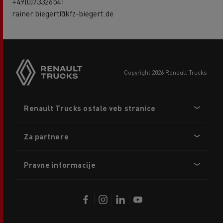
+49(0)73326541
rainer.biegert@kfz-biegert.de
copyright 2026 Renault Trucks
Footer
Renault Trucks ostale veb stranice
menu
Za partnere
Pravne informacije