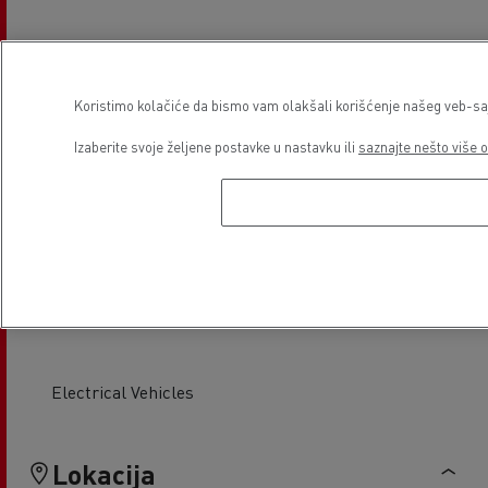
Tail Lift Service & Repair
Tachographs
Koristimo kolačiće da bismo vam olakšali korišćenje našeg veb-sajt
Izaberite svoje željene postavke u nastavku ili
saznajte nešto više o
Tyre service
Glass Replacement
Electrical Vehicles
Lokacija