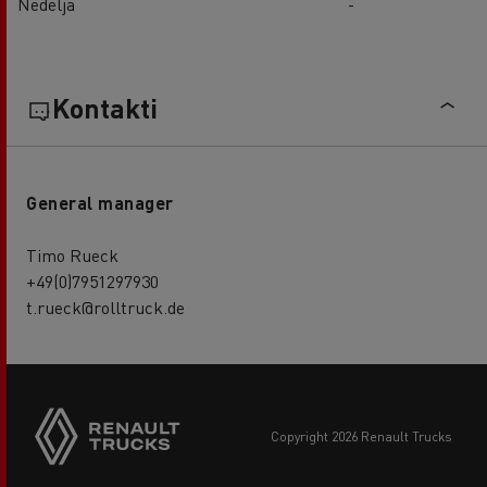
Nedelja
-
Kontakti
General manager
Timo Rueck
+49(0)7951297930
t.rueck@rolltruck.de
copyright 2026 Renault Trucks