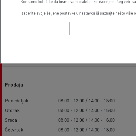
Koristimo kolačiće da bismo vam olakšali korišćenje našeg veb-sajt
Izaberite svoje željene postavke u nastavku ili
saznajte nešto više o
Radno vreme ustanove
Prodaja
Ponedeljak
08:00 - 12:00 / 14:00 - 18:00
Utorak
08:00 - 12:00 / 14:00 - 18:00
Sreda
08:00 - 12:00 / 14:00 - 18:00
Četvrtak
08:00 - 12:00 / 14:00 - 18:00