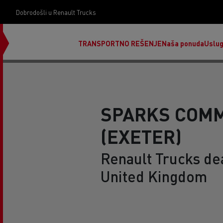
Dobrodošli u Renault Trucks
TRANSPORTNO REŠENJE
Naša ponuda
Uslu
SPARKS COM
(EXETER)
Renault Trucks de
United Kingdom