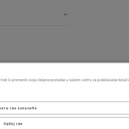
rati ili promeniti svoje željene postavke u našem centru za podešavanje kolačić
вати све колачиће
Одбиј све