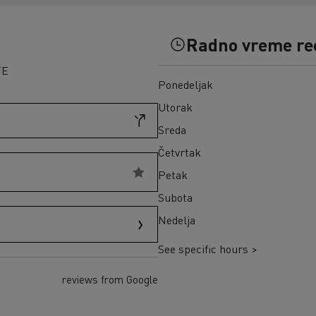
Građevinski materijal na ostrvu Reunion
Kako da finansirate električni kamion?
Transport seče u Škotskoj
Infrastrukture za punjenje
Zamrznuti obroci u Španiji
Radno vreme re
Cena električnih kamiona
Naša 360° potpuno električna ponuda
TE
Ponedeljak
Pouzdanost električnih kamiona
Utorak
Sreda
Četvrtak
Petak
Subota
Nedelja
See specific hours >
reviews from Google