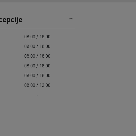
Guerlain
Radovi na održavanju cesta
Grupa Delanchy
Cisterne za čišćenje kanalizacije
Feldschlösschen - Carlsberg
cepcije
Oprema za lokalne uprave
Hitne i vatrogasne službe
08:00 / 18:00
08:00 / 18:00
08:00 / 18:00
08:00 / 18:00
08:00 / 18:00
08:00 / 12:00
-