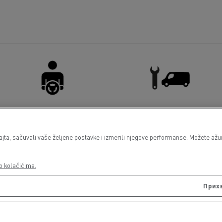
Driver Facilities
Light Commercial Vehicles
Service and Repair
a, sačuvali vaše željene postavke i izmerili njegove performanse. Možete ažuri
o kolačićima.
Прих