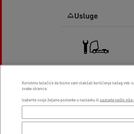
Usluge
Truck service and repair
Koristimo kolačiće da bismo vam olakšali korišćenje našeg veb-sajt
svake stranice.
Izaberite svoje željene postavke u nastavku ili
saznajte nešto više 
Lokacija