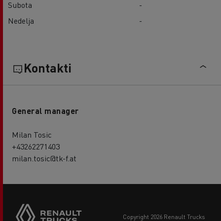
Subota
-
Nedelja
-
Kontakti
General manager
Milan Tosic
+43262271403
milan.tosic@tk-f.at
copyright 2026 Renault Trucks