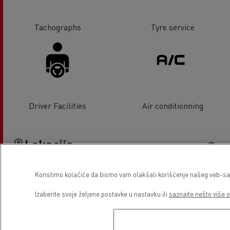
Tachographs
Tyre service
Driver Facilities
Air conditionning
Lokacija
Koristimo kolačiće da bismo vam olakšali korišćenje našeg veb-sajt
Izaberite svoje željene postavke u nastavku ili
saznajte nešto više o