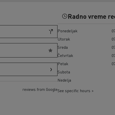
Građevinski materijal na ostrvu Reunion
Kako da finansirate električni kamion?
Transport seče u Škotskoj
Infrastrukture za punjenje
Zamrznuti obroci u Španiji
Radno vreme re
Cena električnih kamiona
Naša 360° potpuno električna ponuda
Ponedeljak
07
Pouzdanost električnih kamiona
Utorak
07
Sreda
07
Četvrtak
07
Petak
07
Subota
Nedelja
reviews from Google
See specific hours >