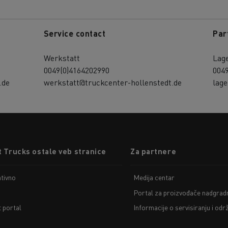
Service contact
Par
Werkstatt
Lag
0049(0)4164202990
004
.de
werkstatt@truckcenter-hollenstedt.de
lage
 Trucks ostale veb stranice
Za partnere
tivno
Medija centar
Portal za proizvođače nadgradn
t portal
Informacije o servisiranju i odr