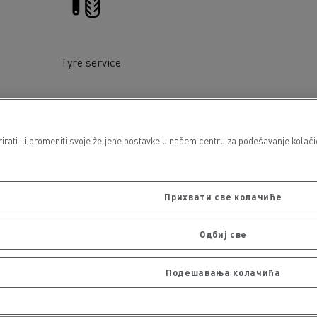
Tyre service
ati ili promeniti svoje željene postavke u našem centru za podešavanje kolačića
Прихвати све колачиће
Одбиј све
Подешавања колачића