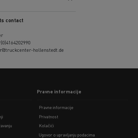
ts contact
er
9(0)4164202990
r@truckcenter-hollenstedt.de
Pravne informacije
Pravne informacije
ji
Privatnost
žavanju
Kolačići
Ugovor o upravljanju podacima