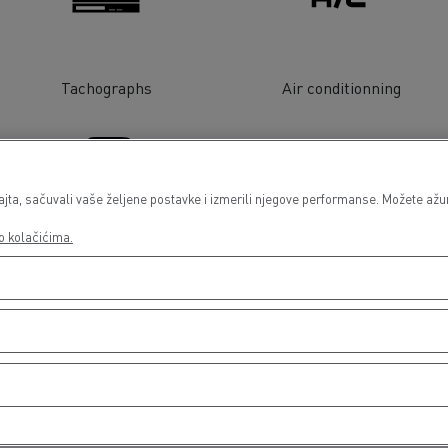
Tachographs
Air conditionning
a, sačuvali vaše željene postavke i izmerili njegove performanse. Možete ažurir
o kolačićima.
Light Commercial Vehicles
Distribution