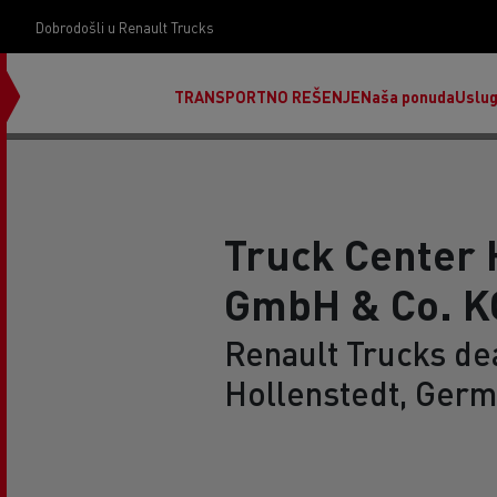
Dobrodošli u Renault Trucks
TRANSPORTNO REŠENJE
Naša ponuda
Uslu
Truck Center 
GmbH & Co. K
Renault Trucks dea
Hollenstedt, Ger