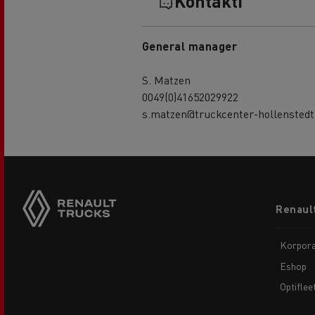
Kontakti
General manager
S. Matzen
0049(0)41652029922
s.matzen@truckcenter-hollenstedt
Footer
Renault
menu
Korpora
Eshop
Optiflee