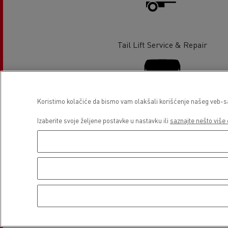
Tail Lift Service & Repair
Koristimo kolačiće da bismo vam olakšali korišćenje našeg veb-sajt
Izaberite svoje željene postavke u nastavku ili
saznajte nešto više 
Glass Replacement
Lokacija