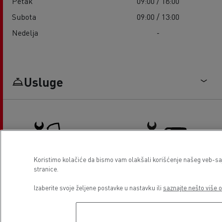
Petak
09:00 / 18:00
Subota
09:00 / 13:00
Nedelja
-
Usluge
Koristimo kolačiće da bismo vam olakšali korišćenje našeg veb-sajt
stranice.
Truck service and repair
Light Commercial Vehicles
Izaberite svoje željene postavke u nastavku ili
saznajte nešto više o
Service and Repair