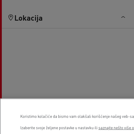
Lokacija
Koristimo kolačiće da bismo vam olakšali korišćenje našeg veb-sajt
Izaberite svoje željene postavke u nastavku ili
saznajte nešto više o