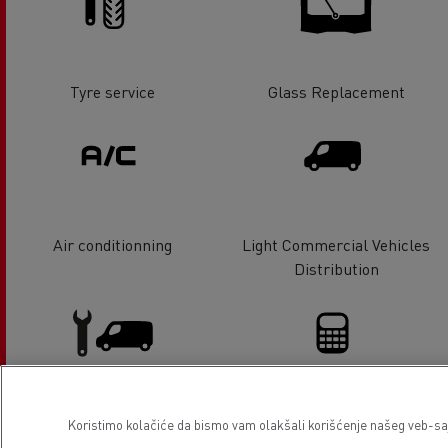
Tyre service
Glass Replacement
Air conditionning
Light Commercial Vehicles
Distribution
Light Commercial Vehicles
Financing
Koristimo kolačiće da bismo vam olakšali korišćenje našeg veb-sajt
Service and Repair