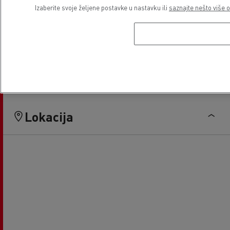
Izaberite svoje željene postavke u nastavku ili
saznajte nešto više o
Electrical Vehicles
Lokacija